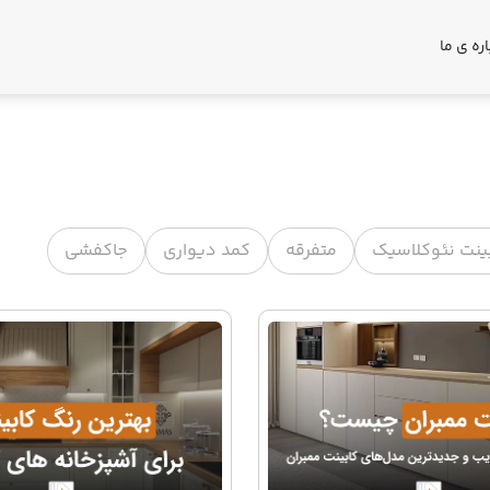
اره ی ما
ینت نئوکلاسیک
متفرقه
کمد دیواری
جاکفشی