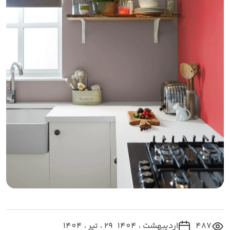
487
اردیبهشت ، 1404
29 ، تیر ، 1404