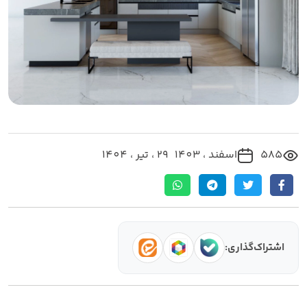
585
اسفند ، 1403
29 ، تیر ، 1404
اشتراک‌گذاری: