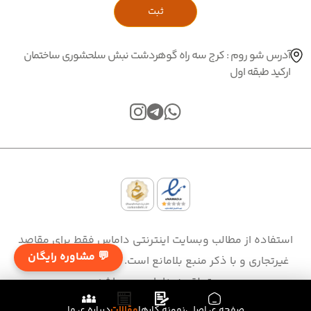
ثبت
آدرس شو روم : کرج سه راه گوهردشت نبش سلحشوری ساختمان
ارکید طبقه اول
استفاده از مطالب وبسایت اینترنتی داماس فقط برای مقاصد
💬 مشاوره رایگان
غیرتجاری و با ذکر منبع بلامانع است. کلیه حقوق این سایت
متعلق به داماس می‌ باشد.
Copyright © 2021 - 2024
صفحه ی اصلی
نمونه کارها
مقالات
درباره ی ما